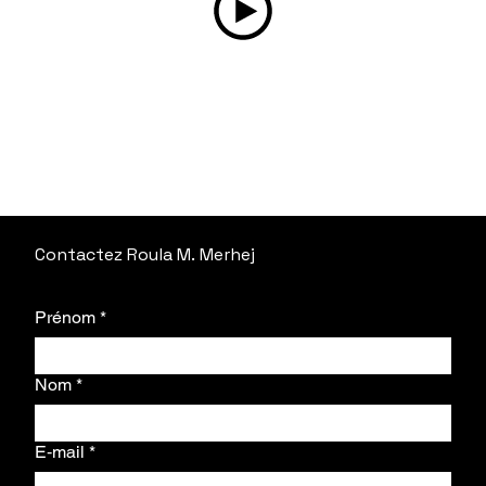
Contactez Roula M. Merhej
Ajoutez du texte
Prénom
*
Nom
*
E‑mail
*