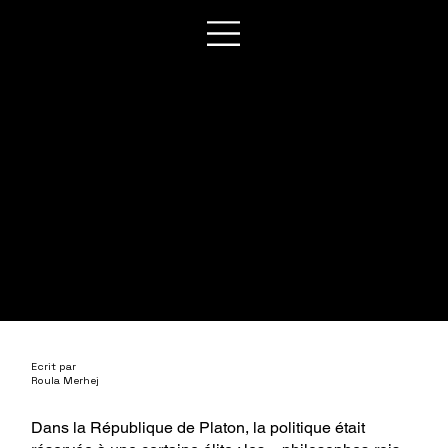
Europe v/s États-Unis : Le Retour de la
Puissance ou la Fin des Illusions ?
Géostratégie Magazine
Avril 2025
Ecrit par
Roula Merhej
Dans la République de Platon, la politique était